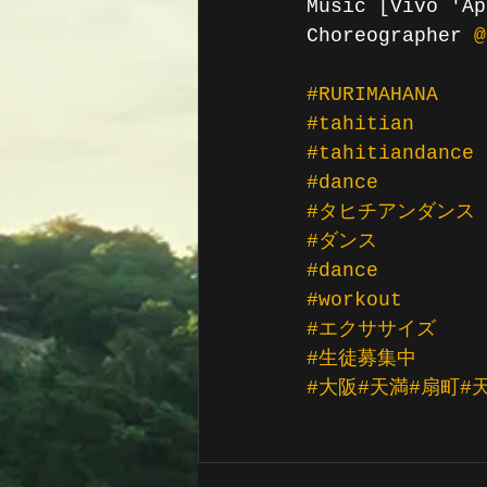
Music [Vivo 'Āp
Choreographer 
@
#RURIMAHANA
#tahitian
#tahitiandance
#dance
#タヒチアンダンス
#ダンス
#dance
#workout
#エクササイズ
#生徒募集中
#大阪
#天満
#扇町
#