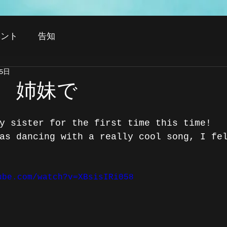
ベント
告知
15日
C 姉妹で
y sister for the first time this time!
as dancing with a really cool song, I fe
ube.com/watch?v=XBsisIRi058