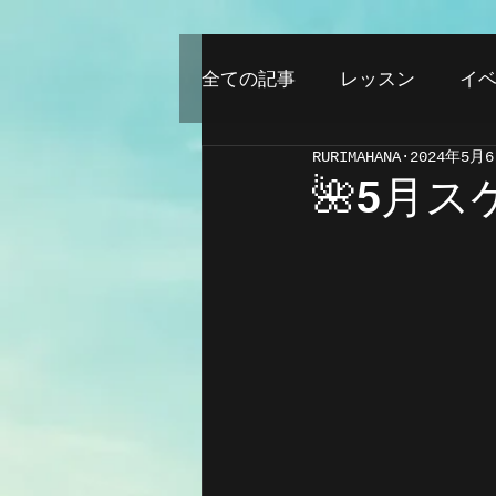
全ての記事
レッスン
イ
RURIMAHANA
2024年5月
🌺5月ス