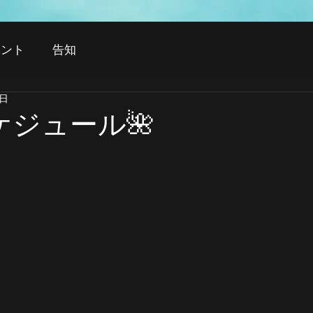
ベント
告知
6日
ケジュール🌺