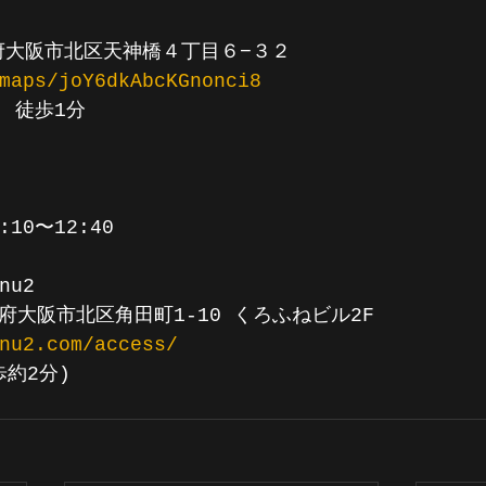
大阪府大阪市北区天神橋４丁目６−３２
maps/joY6dkAbcKGnonci8
　徒歩1分
1:10〜12:40
nu2
大阪府大阪市北区角田町1-10 くろふねビル2F
nu2.com/access/
約2分)