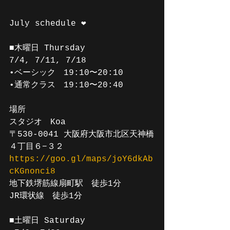
July schedule ❤️
■木曜日 Thursday
7/4, 7/11, 7/18
•ベーシック　19:10〜20:10
•通常クラス　19:10〜20:40
場所
スタジオ　Koa 
〒530-0041 大阪府大阪市北区天神橋
４丁目６−３２
https://goo.gl/maps/joY6dkAb
cKGnonci8
地下鉄堺筋線扇町駅　徒歩1分
JR環状線　徒歩1分
■土曜日 Saturday