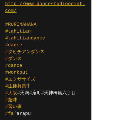
http://www.dancestudiopoint.
com/
#RURIMAHANA
#tahitian
#tahitiandance
#dance
#タヒチアンダンス
#ダンス
#dance
#workout
#エクササイズ
#生徒募集中
#大阪
#天満#扇町#天神橋筋六丁目
#趣味
#習い事
#fa
’arapu