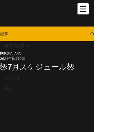
記事
全ての記事
RURIMAHANA
全ての記事
2024年6月19日
🌺7月スケジュール🌺
レッスン
イベント
告知