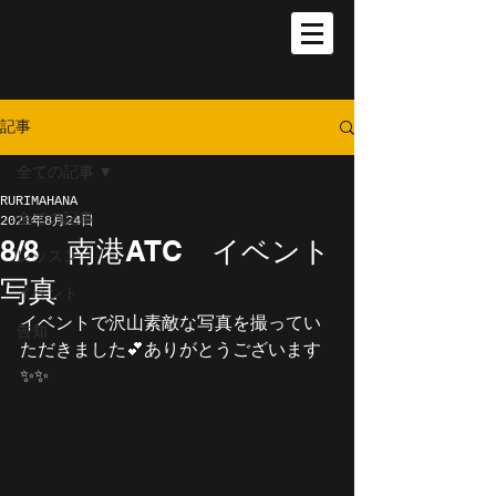
記事
全ての記事
RURIMAHANA
全ての記事
2021年8月24日
8/8 南港ATC イベント
レッスン
写真
イベント
イベントで沢山素敵な写真を撮ってい
告知
ただきました💕ありがとうございます
✨✨