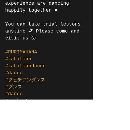
experience are dancing 
happily together ❤️
You can take trial lessons 
anytime 💕 Please come and 
visit us 🌺
#RURIMAHANA
#tahitian
#tahitiandance
#dance
#タヒチアンダンス
#ダンス
#dance
#workout
#エクササイズ
#生徒募集中
#大阪
#天満
#扇町
#天神橋筋六丁目
#趣味