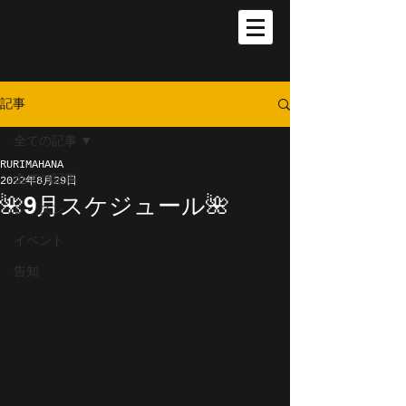
記事
全ての記事
RURIMAHANA
全ての記事
2022年8月29日
🌺9月スケジュール🌺
レッスン
イベント
告知