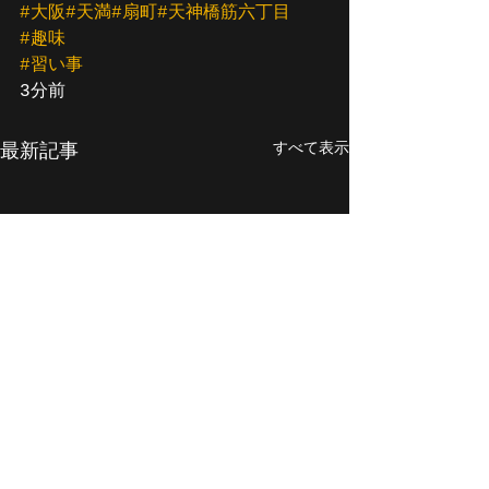
#大阪
#天満
#扇町
#天神橋筋六丁目
#趣味
#習い事
3分前
すべて表示
最新記事