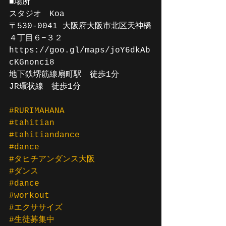
■場所
スタジオ　Koa 
〒530-0041 大阪府大阪市北区天神橋
４丁目６−３２
https://goo.gl/maps/joY6dkAb
cKGnonci8
地下鉄堺筋線扇町駅　徒歩1分
JR環状線　徒歩1分
#RURIMAHANA
#tahitian
#tahitiandance
#dance
#タヒチアンダンス大阪
#ダンス
#dance
#workout
#エクササイズ
#生徒募集中