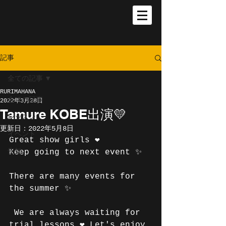
記事
全ての記事
RURIMAHANA
全ての記事
2022年3月28日
Tamure KOBE出演💛
レッスン
更新日：
2022年5月8日
イベント
Great show girls ❤️
告知
Keep going to next event ✨　
There are many events for 
the summer ✨
 We are always waiting for 
trial lessons ❤️ Let's enjoy 