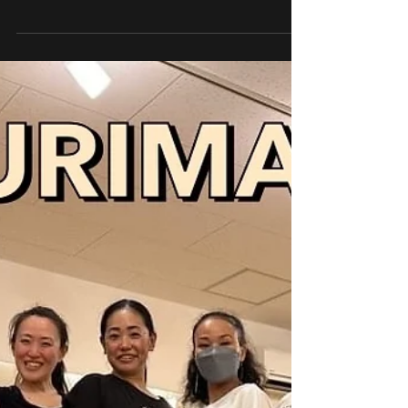
RURIMAHANA
2024年1月13日
読了時間: 1分
🌺2月スケジュール🌺
🌺2月スケジュール🌺 February schedule ❤️ 木曜
日 Thursday 2/1, 2/8, 2/29 •ベーシック 19:10〜
20:10 •通常クラス 19:10〜20:40 💗追加レッスン
💗 2/22(木)19:10-20:40...