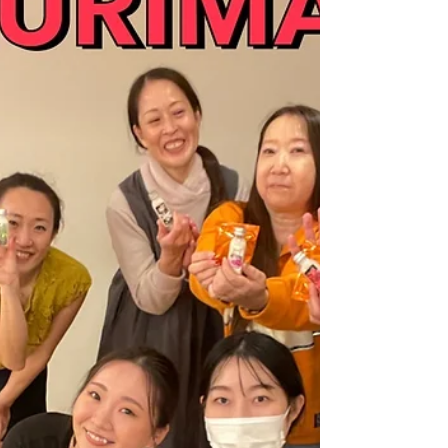
RURIMAHANA
2023年12月24日
読了時間: 1分
2024年1月レッスンスケジュー
ル❤️‍🔥
新年からぜひ新しいこと初めて見ませんか😍！？
いつでも無料体験レッスンお待ちしてますっ💗 気
になる方は、 HPかDMでぜひぜひお問い合わせく
ださい💗 🌺1月スケジュール🌺 January schedule
❤️ 木曜日 Thursday 1/11, 1/18,...